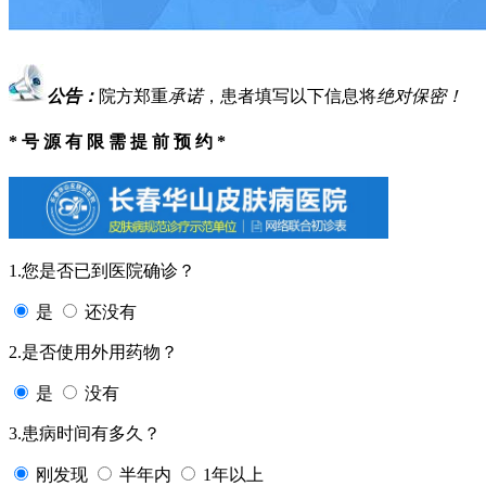
公告：
院方郑重
承诺
，患者填写以下信息将
绝对保密！
* 号 源 有 限 需 提 前 预 约 *
1.您是否已到医院确诊？
是
还没有
2.是否使用外用药物？
是
没有
3.患病时间有多久？
刚发现
半年内
1年以上