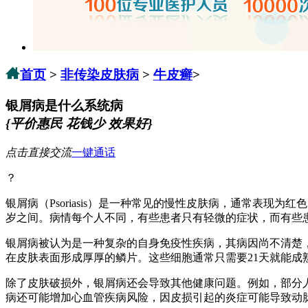
首页
>
非传染皮肤病
>
牛皮癣
>
银屑病是什么系统病
{平价惠民 花钱少 效果好}
点击直接交流
一键通话
？
银屑病（Psoriasis）是一种常见的慢性皮肤病，通常表现
岁之间。病情每个人不同，有些患者只有轻微的症状，而有些
银屑病被认为是一种复杂的自身免疫性疾病，其病因尚不清楚
在皮肤表面形成厚厚的鳞片。这些细胞通常只需要21天就能成
除了皮肤破损外，银屑病还会导致其他健康问题。例如，部分
病还可能增加心血管疾病风险，因皮损引起的炎症可能导致动