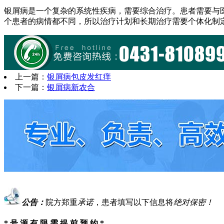
银屑病是一个复杂的系统性疾病，需要综合治疗。患者需要与
个患者的病情都不同，所以治疗计划和长期治疗需要个体化制
上一篇：
银屑病包皮发红痒
下一篇：
银屑病新农合
公告：
院方郑重
承诺
，患者填写以下信息将
绝对保密！
* 号 源 有 限 需 提 前 预 约 *