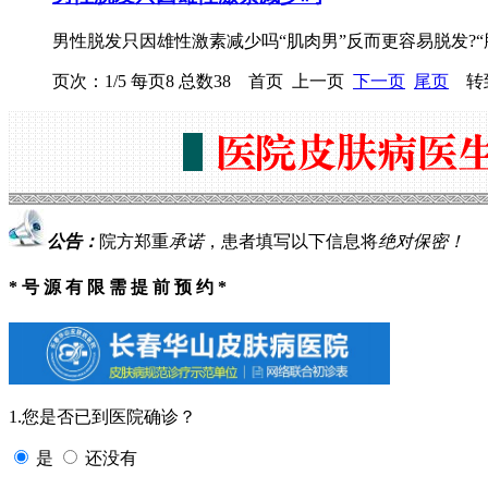
男性脱发只因雄性激素减少吗“肌肉男”反而更容易脱发?
页次：1/5 每页8 总数38 首页 上一页
下一页
尾页
转到
公告：
院方郑重
承诺
，患者填写以下信息将
绝对保密！
* 号 源 有 限 需 提 前 预 约 *
1.您是否已到医院确诊？
是
还没有