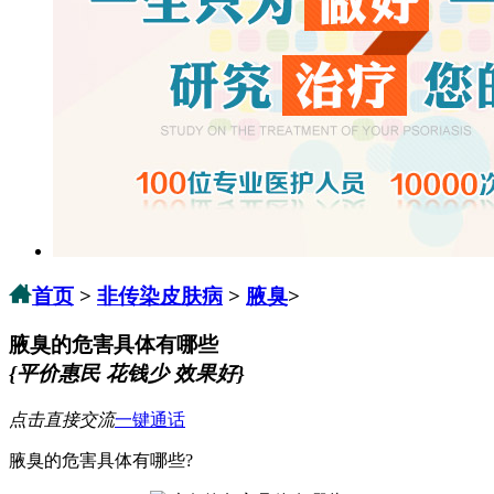
首页
>
非传染皮肤病
>
腋臭
>
腋臭的危害具体有哪些
{平价惠民 花钱少 效果好}
点击直接交流
一键通话
腋臭的危害具体有哪些?