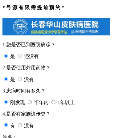
* 号 源 有 限 需 提 前 预 约 *
1.您是否已到医院确诊？
是
还没有
2.是否使用外用药物？
是
没有
3.患病时间有多久？
刚发现
半年内
1年以上
4.是否有家族遗传史？
有
没有
姓名：