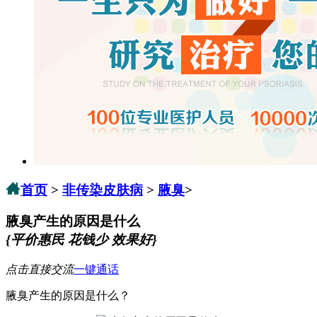
首页
>
非传染皮肤病
>
腋臭
>
腋臭产生的原因是什么
{平价惠民 花钱少 效果好}
点击直接交流
一键通话
腋臭产生的原因是什么？