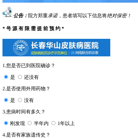
公告：
院方郑重
承诺
，患者填写以下信息将
绝对保密！
* 号 源 有 限 需 提 前 预 约 *
1.您是否已到医院确诊？
是
还没有
2.是否使用外用药物？
是
没有
3.患病时间有多久？
刚发现
半年内
1年以上
4.是否有家族遗传史？