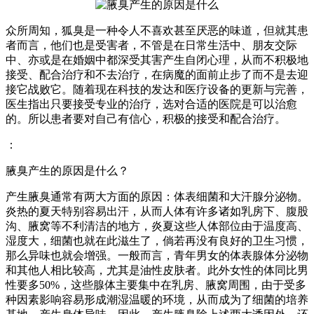
众所周知，狐臭是一种令人不喜欢甚至厌恶的味道，但就其患
者而言，他们也是受害者，不管是在日常生活中、朋友交际
中、亦或是在婚姻中都深受其害产生自闭心理，从而不积极地
接受、配合治疗和不去治疗，在病魔的面前止步了而不是去迎
接它战败它。随着现在科技的发达和医疗设备的更新与完善，
医生指出只要接受专业的治疗，选对合适的医院是可以治愈
的。所以患者要对自己有信心，积极的接受和配合治疗。
：
腋臭产生的原因是什么？
产生腋臭通常有两大方面的原因：体表细菌和大汗腺分泌物。
炎热的夏天特别容易出汗，从而人体有许多诸如乳房下、腹股
沟、腋窝等不利清洁的地方，炎夏这些人体部位由于温度高、
湿度大，细菌也就在此滋生了，倘若再没有良好的卫生习惯，
那么异味也就会增强。一般而言，青年男女的体表腺体分泌物
和其他人相比较高，尤其是油性皮肤者。此外女性的体同比男
性要多50%，这些腺体主要集中在乳房、腋窝周围，由于受多
种因素影响容易形成潮湿温暖的环境，从而成为了细菌的培养